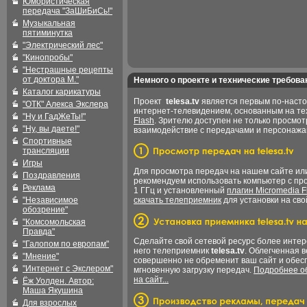
Юмористическая
передача "ЗаШиБиСь!"
Музыкальная
пятиминутка
"Электрический лес"
"Кинопробы"
"Нестрашные рецепты
от доктора М."
Немного о проекте и технические требова
Каталог карикатуры
Проект
telesa.tv
является первым по-наст
"ОТК" Алекса Экслера
интернет-телевидением, основанным на т
"Ну и ГадЖеТы!"
Flash
. Зрителю доступен не только просмот
"Ну, вы даете!"
взаимодействие с передачами и персонаж
Спортивные
трансляции
Игры
Для просмотра передач на нашем сайте и
Поздравления
рекомендуем использовать компьютер с пр
Реклама
1 ГГц и установленный
плагин Micromedia F
"Независимое
скачать телеприемник
для установки на сво
обозрение"
"Комсомольская
Правда"
Сделайте свой сетевой ресурс более интер
"Галопом по европам"
него телеприемник
telesa.tv
. Облегченная 
"Мнение"
совершенно не обременит ваш сайт и обес
"Интернет с Экслером"
мгновенную загрузку передач.
Подробнее об
на сайт...
Ёж Уолден. Автор:
Маша Якушина
Для взрослых