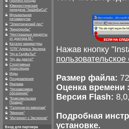
Прогноз погоды
Юмористическая
передача "ЗаШиБиСь!"
Музыкальная
пятиминутка
"Электрический лес"
"Кинопробы"
"Нестрашные рецепты
от доктора М."
Каталог карикатуры
Нажав кнопку "Ins
"ОТК" Алекса Экслера
"Ну и ГадЖеТы!"
пользовательское
"Ну, вы даете!"
Спортивные
трансляции
Игры
Размер файла:
72
Поздравления
Реклама
Оценка времени 
"Независимое
обозрение"
Версия Flash:
8,0
"Комсомольская
Правда"
"Галопом по европам"
"Мнение"
Подробная инстр
"Интернет с Экслером"
установке.
Вход для партнера