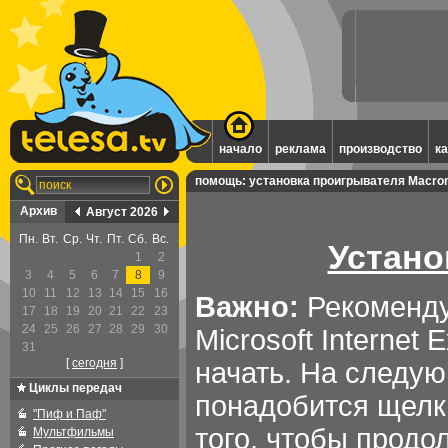
начало
реклама
производство
к
помощь: установка проигрывателя Macrom
Архив
Август 2026
Пн.
Вт.
Ср.
Чт.
Пт.
Сб.
Вс.
Устано
1
2
3
4
5
6
7
8
9
10
11
12
13
14
15
16
Важно:
Рекоменду
17
18
19
20
21
22
23
24
25
26
27
28
29
30
Microsoft Internet 
31
[
cегодня
]
начать. На следу
Циклы передач
понадобится щелкн
"Пиф и Паф"
того, чтобы продо
Мультфильмы