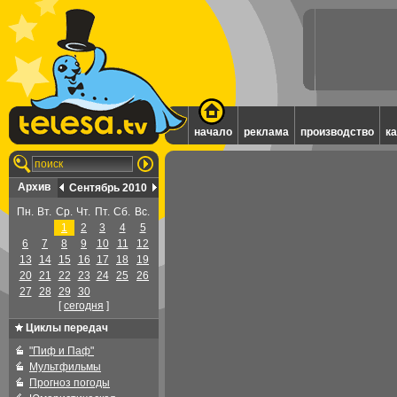
начало
реклама
производство
к
Архив
Сентябрь 2010
Пн.
Вт.
Ср.
Чт.
Пт.
Сб.
Вс.
1
2
3
4
5
6
7
8
9
10
11
12
13
14
15
16
17
18
19
20
21
22
23
24
25
26
27
28
29
30
[
cегодня
]
Циклы передач
"Пиф и Паф"
Мультфильмы
Прогноз погоды