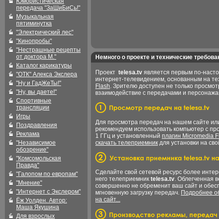
Юмористическая
передача "ЗаШиБиСь!"
Музыкальная
пятиминутка
"Электрический лес"
"Кинопробы"
"Нестрашные рецепты
от доктора М."
Немного о проекте и технические требова
Каталог карикатуры
Проект
telesa.tv
является первым по-наст
"ОТК" Алекса Экслера
интернет-телевидением, основанным на т
"Ну и ГадЖеТы!"
Flash
. Зрителю доступен не только просмот
"Ну, вы даете!"
взаимодействие с передачами и персонаж
Спортивные
трансляции
Игры
Для просмотра передач на нашем сайте и
Поздравления
рекомендуем использовать компьютер с пр
Реклама
1 ГГц и установленный
плагин Micromedia F
"Независимое
скачать телеприемник
для установки на сво
обозрение"
"Комсомольская
Правда"
Сделайте свой сетевой ресурс более интер
"Галопом по европам"
него телеприемник
telesa.tv
. Облегченная 
"Мнение"
совершенно не обременит ваш сайт и обес
"Интернет с Экслером"
мгновенную загрузку передач.
Подробнее об
на сайт...
Ёж Уолден. Автор:
Маша Якушина
Для взрослых