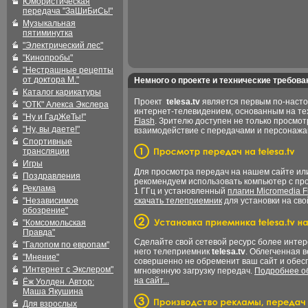
Юмористическая
передача "ЗаШиБиСь!"
Музыкальная
пятиминутка
"Электрический лес"
"Кинопробы"
"Нестрашные рецепты
от доктора М."
Немного о проекте и технические требова
Каталог карикатуры
Проект
telesa.tv
является первым по-наст
"ОТК" Алекса Экслера
интернет-телевидением, основанным на т
"Ну и ГадЖеТы!"
Flash
. Зрителю доступен не только просмот
"Ну, вы даете!"
взаимодействие с передачами и персонаж
Спортивные
трансляции
Игры
Для просмотра передач на нашем сайте и
Поздравления
рекомендуем использовать компьютер с пр
Реклама
1 ГГц и установленный
плагин Micromedia F
"Независимое
скачать телеприемник
для установки на сво
обозрение"
"Комсомольская
Правда"
Сделайте свой сетевой ресурс более интер
"Галопом по европам"
него телеприемник
telesa.tv
. Облегченная 
"Мнение"
совершенно не обременит ваш сайт и обес
"Интернет с Экслером"
мгновенную загрузку передач.
Подробнее об
на сайт...
Ёж Уолден. Автор:
Маша Якушина
Для взрослых