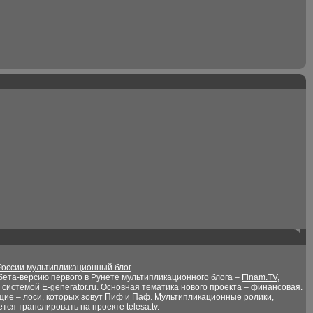
России мультипликационный блог
ета-версию первого в Рунете мультипликационного блога –
Finam.TV
,
й системой
E-generator.ru
. Основная тематика нового проекта – финансовая.
щие – лоси, которых зовут Пиф и Паф. Мультипликационные ролики,
ся транслировать на проекте telesa.tv.