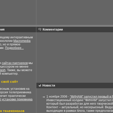
ния
Комментарии
оящему интерактивным
ехнологии
Macromedia
р, но и прямое
ами.
Подробнее...
ли
сайтах партнеров
мы
оцессором не менее
lash
. Также, вы можете
й компьютер.
Новости
есным, установив на
версия телеприемника
печит практически
1 ноября 2006 -
"ФИНАМ" запустил первый в 
 установке приемника
Инвестиционный холдинг "ФИНАМ" запустил б
который был разработан для него творческо
Контент – актуальный, но несерьезный. Веду
выходящие в рамках блога, также предполагает