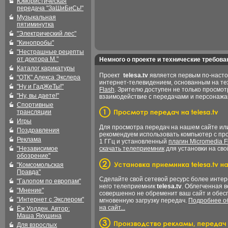
Юмористическая
передача "ЗаШиБиСь!"
Музыкальная
пятиминутка
"Электрический лес"
"Кинопробы"
"Нестрашные рецепты
от доктора М."
Немного о проекте и технические требова
Каталог карикатуры
Проект
telesa.tv
является первым по-наст
"ОТК" Алекса Экслера
интернет-телевидением, основанным на т
"Ну и ГадЖеТы!"
Flash
. Зрителю доступен не только просмот
"Ну, вы даете!"
взаимодействие с передачами и персонаж
Спортивные
трансляции
Игры
Для просмотра передач на нашем сайте и
Поздравления
рекомендуем использовать компьютер с пр
Реклама
1 ГГц и установленный
плагин Micromedia F
"Независимое
скачать телеприемник
для установки на сво
обозрение"
"Комсомольская
Правда"
Сделайте свой сетевой ресурс более интер
"Галопом по европам"
него телеприемник
telesa.tv
. Облегченная 
"Мнение"
совершенно не обременит ваш сайт и обес
"Интернет с Экслером"
мгновенную загрузку передач.
Подробнее об
на сайт...
Ёж Уолден. Автор:
Маша Якушина
Для взрослых