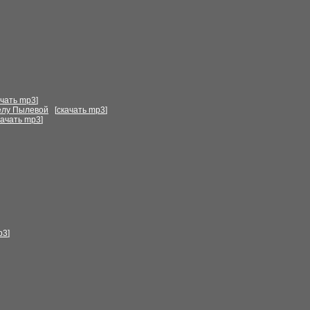
ачать mp3
]
елу Пылевой
[
скачать mp3
]
качать mp3
]
p3
]