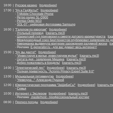
18:00 |
Русское казино
[
подробнее
]
17:00 |
"Ну и ГадЖеты!"
[
подробнее
]
-
T-Mobile Chocolate Phone
-
Ретро радио SL-D900
-
Pentax Optio W10
-
SOL-07 - цифровая фоторамка Samsung
16:00 |
"Галопом по европам"
[
подробнее
]
-
Угольный перевод
[
скачать mp3
]
-
Шариатский суд приговорил к смерти датского карикатуриста
[
ск
-
Международный союз биатлонистов опубликовал заявление по д
-
Американка выдвинула критерии зарождения разумной жизни
[
с
- Реклама:
E-generator.ru - для вас думает весь интернет!
15:00 |
"Ну, вы даете!"
[
подробнее
]
-
"Инвестируя в жилье, инвестируем жулье"
[
скачать mp3
]
-
Цитата дня - заявление Мишина
[
скачать mp3
]
-
Добро пожаловать в бордель!
[
скачать mp3
]
14:00 |
"Электрический лес"
[
подробнее
] [
скачать mp3
]
-
Полная приватность. "Acronis Privacy Expert Suite 9.0"
13:00 |
Музыкальная пятиминутка
[
подробнее
]
-
"Невезуха...", Александр Пушной
12:00 |
Юмористическая программа "ЗаШиБиСь!"
[
подробнее
] [
скачать m
-
Семья
10:00 |
Интернет с Экслером
[
подробнее
] [
скачать mp3
]
- Реклама:
.masterhost - профессиональный хостинг
08:00 |
Прогноз погоды
[
подробнее
]