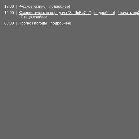
18:00 |
Русское казино
[
подробнее
]
12:00 |
Юмористическая передача "ЗаШиБиСь!"
[
подробнее
] [
скачать mp
-
Птица-колбаса
08:00 |
Прогноз погоды
[
подробнее
]