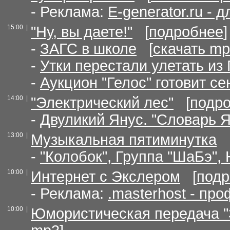
- Реклама:
E-generator.ru - 
15:00 |
"Ну, вы даете!"
[
подробнее
]
-
ЗАГС в школе
[
скачать m
-
Утки перестали улетать из
-
Аукцион "Гелос" готовит с
14:00 |
"Электрический лес"
[
подр
-
Двуликий Янус. "Словарь Я
13:00 |
Музыкальная пятиминутка
-
"Колобок", Группа "ШаБэ"
10:00 |
Интернет с Экслером
[
подр
- Реклама:
.masterhost - пр
10:00 |
Юмористическая передача 