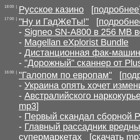
18:00 |
Русское казино
[
подробнее
17:00 |
"Ну и ГадЖеТы!"
[
подробне
-
Signeo SN-A800 в 256 МВ 
-
Magellan eXplorist Bundle
-
Дистанционная фак-маши
-
"Дорожный" сканнер от Plu
16:00 |
"Галопом по европам"
[
под
-
Украина опять хочет измени
-
Австралийского наркокурье
mp3
]
-
Первый скандал сборной 
-
Главный рассадник вредных
супермаркетах
[
скачать mp