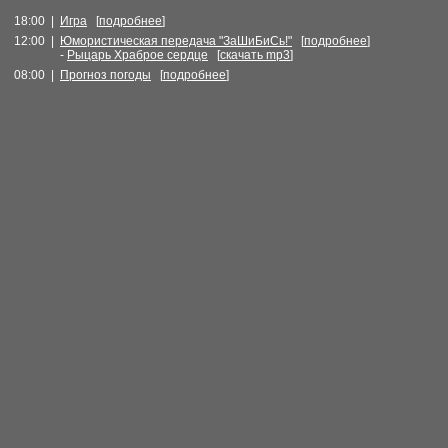
18:00 |
Игра
[
подробнее
]
12:00 |
Юмористическая передача "ЗаШиБиСь!"
[
подробнее
]
-
Рыцарь Храброе сердце
[
скачать mp3
]
08:00 |
Прогноз погоды
[
подробнее
]