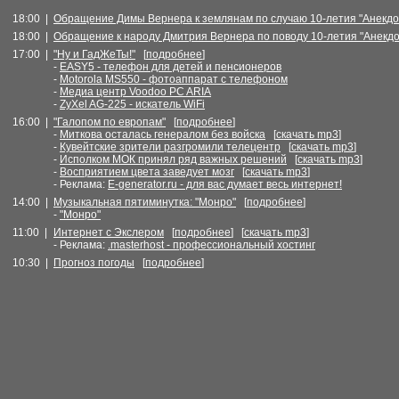
18:00 |
Обращение Димы Вернера к землянам по случаю 10-летия "Анекдот
18:00 |
Обращение к народу Дмитрия Вернера по поводу 10-летия "Анекдо
17:00 |
"Ну и ГадЖеТы!"
[
подробнее
]
-
EASY5 - телефон для детей и пенсионеров
-
Motorola MS550 - фотоаппарат с телефоном
-
Медиа центр Voodoo PC ARIA
-
ZyXel AG-225 - искатель WiFi
16:00 |
"Галопом по европам"
[
подробнее
]
-
Миткова осталась генералом без войска
[
скачать mp3
]
-
Кувейтские зрители разгромили телецентр
[
скачать mp3
]
-
Исполком МОК принял ряд важных решений
[
скачать mp3
]
-
Восприятием цвета заведует мозг
[
скачать mp3
]
- Реклама:
E-generator.ru - для вас думает весь интернет!
14:00 |
Музыкальная пятиминутка: "Монро"
[
подробнее
]
-
"Монро"
11:00 |
Интернет с Экслером
[
подробнее
] [
скачать mp3
]
- Реклама:
.masterhost - профессиональный хостинг
10:30 |
Прогноз погоды
[
подробнее
]