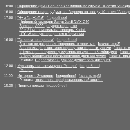
18:00 |
Обращение Димы Вернера к землянам по случаю 10-летия "Анекдот
18:00 |
Обращение к народу Дмитрия Вернера по поводу 10-летия "Анекдо
17:00 |
"Ну и ГадЖеТы!"
[
подробнее
]
-
Цифровой камкодер Sanyo Xacti DMX-C40
-
Samsung A900 допущен к продаже
-
39 и 31 мегапиксельные сенсоры Kodak
-
HTC Wizard уже продается в Германии
16:00 |
"Галопом по европам"
[
подробнее
]
-
Ватикан не разрешил священникам жениться
[
скачать mp3
]
-
Завлекальщиц с автомоек перепутали с проститутками
[
скачать 
-
«Челси» решил увести у «Арсенала» лучшего бомбардира
[
скача
-
В Перу обнаружена обезглавленная древняя мумия
[
скачать mp3
- Реклама:
E-generator.ru - для вас думает весь интернет!
12:00 |
Музыкальная пятиминутка: "Монро"
[
подробнее
]
-
"Монро"
11:00 |
Интернет с Экслером
[
подробнее
] [
скачать mp3
]
- Реклама:
.masterhost - профессиональный хостинг
10:30 |
Прогноз погоды
[
подробнее
]