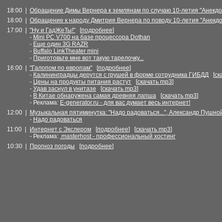
18:00 |
Обращение Димы Вернера к землянам по случаю 10-летия "Анекдот
18:00 |
Обращение к народу Дмитрия Вернера по поводу 10-летия "Анекдо
17:00 |
"Ну и ГадЖеТы!"
[
подробнее
]
-
Mini PC V700 на базе процессора Dothan
-
Еще один 3G RAZR
-
Buffalo LinkTheater mini
-
Приготовьте мне вот такую тарелочку...
16:00 |
"Галопом по европам"
[
подробнее
]
-
Калининградцы дерутся с грушей в форме сотрудника ГИБДД
[
ск
-
Цены на продукты питания растут
[
скачать mp3
]
-
Удав заснул в унитазе
[
скачать mp3
]
-
В Китае обнаружена самая древняя лапша
[
скачать mp3
]
- Реклама:
E-generator.ru - для вас думает весь интернет!
12:00 |
Музыкальная пятиминутка: "Надо радоваться...", Александр Пушно
-
Надо радоваться
11:00 |
Интернет с Экслером
[
подробнее
] [
скачать mp3
]
- Реклама:
.masterhost - профессиональный хостинг
10:30 |
Прогноз погоды
[
подробнее
]