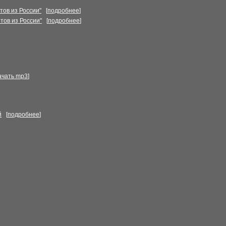
ов из России"
[
подробнее
]
тов из России"
[
подробнее
]
ачать mp3
]
й
[
подробнее
]