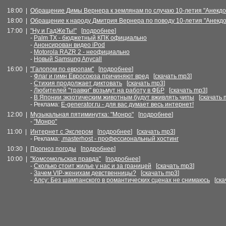
18:00 |
Обращение Димы Вернера к землянам по случаю 10-летия "Анекдот
18:00 |
Обращение к народу Дмитрия Вернера по поводу 10-летия "Анекдо
17:00 |
"Ну и ГадЖеТы!"
[
подробнее
]
-
Palm TX - бюджетный КПК официально
-
Анонсирован видео iPod
-
Motorola RAZR 2 - неофициально
-
Новый Samsung Anycall
16:00 |
"Галопом по европам"
[
подробнее
]
-
Флаг и гимн Евросоюза причиняют вред
[
скачать mp3
]
-
Стихия продолжает диктовать
[
скачать mp3
]
-
Любителей "травки" возьмут на работу в ФБР
[
скачать mp3
]
-
В Японии экзотическим животным будут вживлять чипы
[
скачать 
- Реклама:
E-generator.ru - для вас думает весь интернет!
12:00 |
Музыкальная пятиминутка: "Монро"
[
подробнее
]
-
"Монро"
11:00 |
Интернет с Экслером
[
подробнее
] [
скачать mp3
]
- Реклама:
.masterhost - профессиональный хостинг
10:30 |
Прогноз погоды
[
подробнее
]
10:00 |
"Комсомольская правда"
[
подробнее
]
-
Сколько стоит жилье у нас и за границей
[
скачать mp3
]
-
Зачем VIP-женихам девственницы?
[
скачать mp3
]
-
Алсу: Без шампанского в романтических сценах не снимаюсь
[
ска