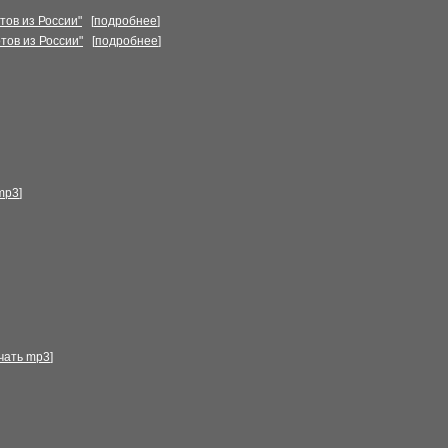
ов из России"
[
подробнее
]
тов из России"
[
подробнее
]
mp3
]
чать mp3
]