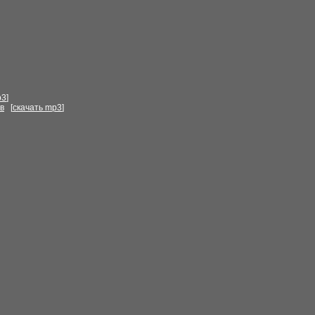
p3
]
в
[
скачать mp3
]