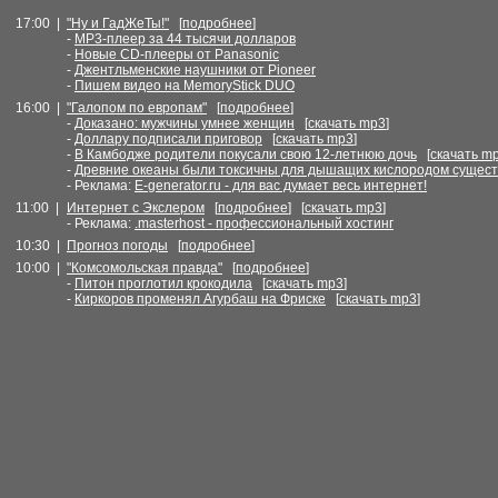
17:00 |
"Ну и ГадЖеТы!"
[
подробнее
]
-
MP3-плеер за 44 тысячи долларов
-
Новые CD-плееры от Panasonic
-
Джентльменские наушники от Pioneer
-
Пишем видео на MemoryStick DUO
16:00 |
"Галопом по европам"
[
подробнее
]
-
Доказано: мужчины умнее женщин
[
скачать mp3
]
-
Доллару подписали приговор
[
скачать mp3
]
-
В Камбодже родители покусали свою 12-летнюю дочь
[
скачать m
-
Древние океаны были токсичны для дышащих кислородом сущест
- Реклама:
E-generator.ru - для вас думает весь интернет!
11:00 |
Интернет с Экслером
[
подробнее
] [
скачать mp3
]
- Реклама:
.masterhost - профессиональный хостинг
10:30 |
Прогноз погоды
[
подробнее
]
10:00 |
"Комсомольская правда"
[
подробнее
]
-
Питон проглотил крокодила
[
скачать mp3
]
-
Киркоров променял Агурбаш на Фриске
[
скачать mp3
]