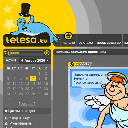
начало
реклама
производство
к
помощь: описание приемника
Архив
Август 2026
Пн.
Вт.
Ср.
Чт.
Пт.
Сб.
Вс.
1
2
3
4
5
6
7
8
9
10
11
12
13
14
15
16
17
18
19
20
21
22
23
24
25
26
27
28
29
30
31
[
cегодня
]
Циклы передач
"Пиф и Паф"
Мультфильмы