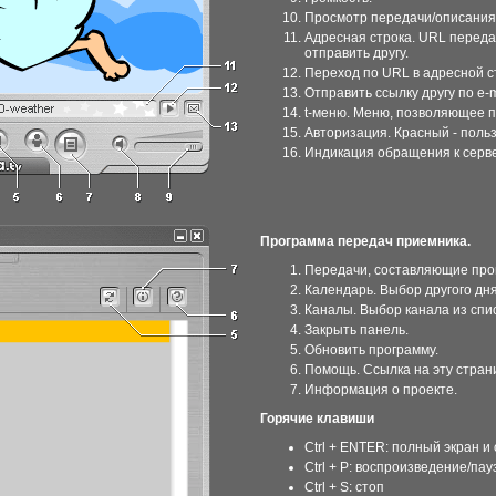
Просмотр передачи/описания
Адресная строка. URL передач
отправить другу.
Переход по URL в адресной с
Отправить ссылку другу по e-m
t-меню. Меню, позволяющее п
Авторизация. Красный - польз
Индикация обращения к серве
Программа передач приемника.
Передачи, составляющие прог
Календарь. Выбор другого дня
Каналы. Выбор канала из спис
Закрыть панель.
Обновить программу.
Помощь. Ссылка на эту стран
Информация о проекте.
Горячие клавиши
Ctrl + ENTER: полный экран и
Ctrl + P: воспроизведение/пауз
Ctrl + S: стоп