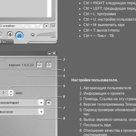
Ctrl + RIGHT: следующая пер
Ctrl + LEFT: предыдущая пер
Ctrl + L: программа
Ctrl + U: настройки пользоват
Ctrl + M: выключить звук
Ctrl + T: вызов t-menu
Ctrl + ~: Текст - ТВ
Настройки пользователя.
Авторизация пользователя.
Информация о проекте.
Помощь. Ссылка на эту стран
Версия телеприемника Telesa
Период проверки обновлений
час.
Выбор звукового сигнала, оп
Послушать звук.
Отношение качества к произ
соотношение.