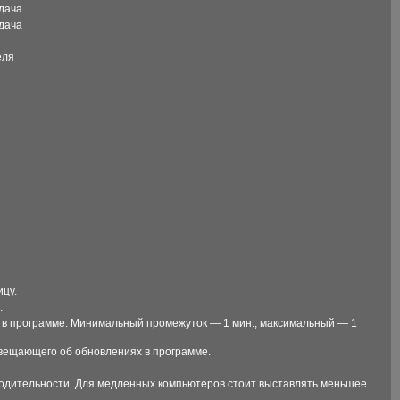
едача
едача
еля
ицу.
.
 в программе. Минимальный промежуток — 1 мин., максимальный — 1
овещающего об обновлениях в программе.
водительности. Для медленных компьютеров стоит выставлять меньшее