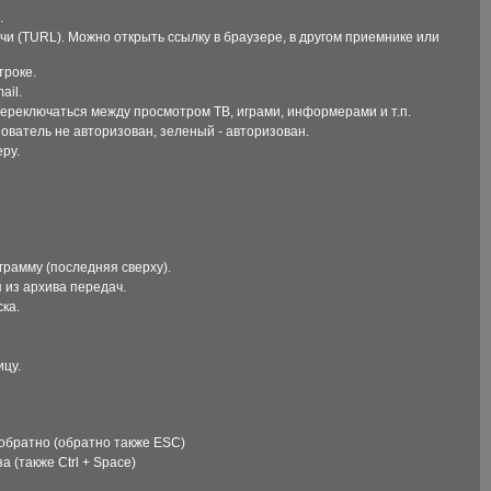
.
и (TURL). Можно открыть ссылку в браузере, в другом приемнике или
троке.
ail.
ереключаться между просмотром ТВ, играми, информерами и т.п.
ователь не авторизован, зеленый - авторизован.
ру.
рамму (последняя сверху).
 из архива передач.
ка.
ицу.
 обратно (обратно также ESC)
а (также Ctrl + Space)