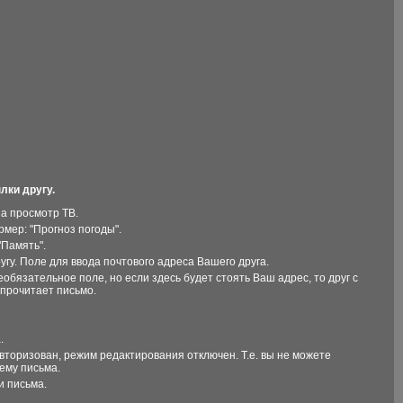
лки другу.
а просмотр ТВ.
мер: "Прогноз погоды".
"Память".
гу. Поле для ввода почтового адреса Вашего друга.
обязательное поле, но если здесь будет стоять Ваш адрес, то друг с
прочитает письмо.
.
вторизован, режим редактирования отключен. Т.е. вы не можете
тему письма.
и письма.