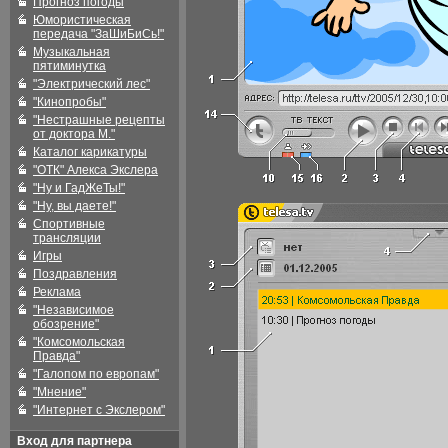
Прогноз погоды
Юмористическая
передача "ЗаШиБиСь!"
Музыкальная
пятиминутка
"Электрический лес"
"Кинопробы"
"Нестрашные рецепты
от доктора М."
Каталог карикатуры
"ОТК" Алекса Экслера
"Ну и ГадЖеТы!"
"Ну, вы даете!"
Спортивные
трансляции
Игры
Поздравления
Реклама
"Независимое
обозрение"
"Комсомольская
Правда"
"Галопом по европам"
"Мнение"
"Интернет с Экслером"
Вход для партнера