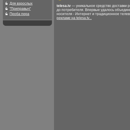
Для взрослых
telesa.tv
— уникальное средство доставки 
"Приправыч"
до потребителя. Впервые удалось объедин
Проба пера
носителя - Интернет и традиционное теле
рекламе на telesa.tv...