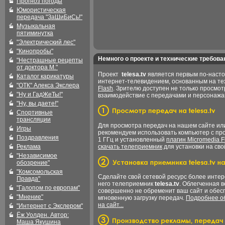
Прогноз погоды
Юмористическая
передача "ЗаШиБиСь!"
Музыкальная
пятиминутка
"Электрический лес"
"Кинопробы"
Немного о проекте и технические требова
"Нестрашные рецепты
от доктора М."
Проект
telesa.tv
является первым по-наст
Каталог карикатуры
интернет-телевидением, основанным на т
"ОТК" Алекса Экслера
Flash
. Зрителю доступен не только просмот
"Ну и ГадЖеТы!"
взаимодействие с передачами и персонаж
"Ну, вы даете!"
Спортивные
трансляции
Для просмотра передач на нашем сайте и
Игры
рекомендуем использовать компьютер с пр
Поздравления
1 ГГц и установленный
плагин Micromedia F
Реклама
скачать телеприемник
для установки на сво
"Независимое
обозрение"
"Комсомольская
Сделайте свой сетевой ресурс более интер
Правда"
него телеприемник
telesa.tv
. Облегченная 
"Галопом по европам"
совершенно не обременит ваш сайт и обес
"Мнение"
мгновенную загрузку передач.
Подробнее об
на сайт...
"Интернет с Экслером"
Ёж Уолден. Автор:
Маша Якушина