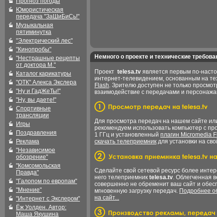
Прогноз погоды
Юмористическая
передача "ЗаШиБиСь!"
Музыкальная
пятиминутка
"Электрический лес"
"Кинопробы"
Немного о проекте и технические требова
"Нестрашные рецепты
от доктора М."
Проект
telesa.tv
является первым по-наст
Каталог карикатуры
интернет-телевидением, основанным на т
"ОТК" Алекса Экслера
Flash
. Зрителю доступен не только просмот
"Ну и ГадЖеТы!"
взаимодействие с передачами и персонаж
"Ну, вы даете!"
Спортивные
трансляции
Для просмотра передач на нашем сайте и
Игры
рекомендуем использовать компьютер с пр
Поздравления
1 ГГц и установленный
плагин Micromedia F
Реклама
скачать телеприемник
для установки на сво
"Независимое
обозрение"
"Комсомольская
Сделайте свой сетевой ресурс более интер
Правда"
него телеприемник
telesa.tv
. Облегченная 
"Галопом по европам"
совершенно не обременит ваш сайт и обес
"Мнение"
мгновенную загрузку передач.
Подробнее об
на сайт...
"Интернет с Экслером"
Ёж Уолден. Автор:
Маша Якушина