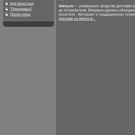
Для взрослых
telesa.tv
— уникальное средство доставки 
"Приправыч"
до потребителя. Впервые удалось объедин
Проба пера
носителя - Интернет и традиционное теле
рекламе на telesa.tv...