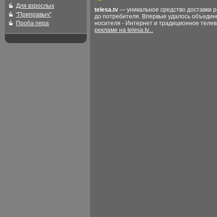
Для взрослых
telesa.tv
— уникальное средство доставки 
"Приправыч"
до потребителя. Впервые удалось объедин
Проба пера
носителя - Интернет и традиционное теле
рекламе на telesa.tv...