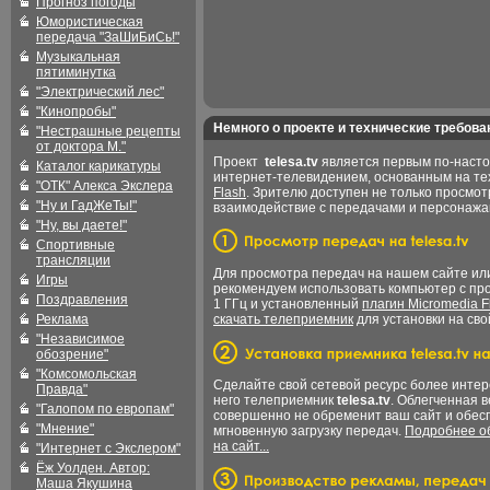
Прогноз погоды
Юмористическая
передача "ЗаШиБиСь!"
Музыкальная
пятиминутка
"Электрический лес"
"Кинопробы"
Немного о проекте и технические требова
"Нестрашные рецепты
от доктора М."
Проект
telesa.tv
является первым по-наст
Каталог карикатуры
интернет-телевидением, основанным на т
"ОТК" Алекса Экслера
Flash
. Зрителю доступен не только просмот
"Ну и ГадЖеТы!"
взаимодействие с передачами и персонаж
"Ну, вы даете!"
Спортивные
трансляции
Для просмотра передач на нашем сайте и
Игры
рекомендуем использовать компьютер с пр
Поздравления
1 ГГц и установленный
плагин Micromedia F
Реклама
скачать телеприемник
для установки на сво
"Независимое
обозрение"
"Комсомольская
Сделайте свой сетевой ресурс более интер
Правда"
него телеприемник
telesa.tv
. Облегченная 
"Галопом по европам"
совершенно не обременит ваш сайт и обес
"Мнение"
мгновенную загрузку передач.
Подробнее об
на сайт...
"Интернет с Экслером"
Ёж Уолден. Автор:
Маша Якушина