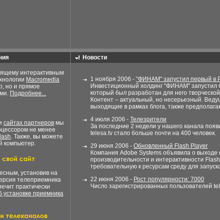
ния
Новости
оящему интерактивным
1 ноября 2006 -
"ФИНАМ" запустил первый в 
ехнологии
Macromedia
Инвестиционный холдинг "ФИНАМ" запустил б
р, но и прямое
который был разработан для него творческо
ами.
Подробнее...
Контент – актуальный, но несерьезный. Веду
выходящие в рамках блога, также предполагает
4 июля 2006 -
Телезрители
ли
сайтах партнеров
мы
За последние 2 недели у нашего канала поя
оцессором не менее
telesa.tv стало больше почти на 400 человек.
lash
. Также, вы можете
й компьютер.
29 июня 2006 -
Обновленный Flash Player
Компания Adobe Systems объявила о выходе 
производительности и интерактивности Flas
требовательную к ресурсам среду для запуск
есным, установив на
22 июня 2006 -
Рост популярности: 7000
версия телеприемника
Число зарегистрированных пользователей tele
печит практически
 установке приемника