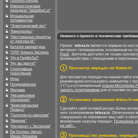
Прогноз погоды
Юмористическая
передача "ЗаШиБиСь!"
Музыкальная
пятиминутка
"Электрический лес"
"Кинопробы"
Немного о проекте и технические требова
"Нестрашные рецепты
от доктора М."
Проект
telesa.tv
является первым по-наст
Каталог карикатуры
интернет-телевидением, основанным на т
"ОТК" Алекса Экслера
Flash
. Зрителю доступен не только просмот
"Ну и ГадЖеТы!"
взаимодействие с передачами и персонаж
"Ну, вы даете!"
Спортивные
трансляции
Для просмотра передач на нашем сайте и
Игры
рекомендуем использовать компьютер с пр
Поздравления
1 ГГц и установленный
плагин Micromedia F
Реклама
скачать телеприемник
для установки на сво
"Независимое
обозрение"
"Комсомольская
Сделайте свой сетевой ресурс более интер
Правда"
него телеприемник
telesa.tv
. Облегченная 
"Галопом по европам"
совершенно не обременит ваш сайт и обес
"Мнение"
мгновенную загрузку передач.
Подробнее об
на сайт...
"Интернет с Экслером"
Ёж Уолден. Автор:
Маша Якушина