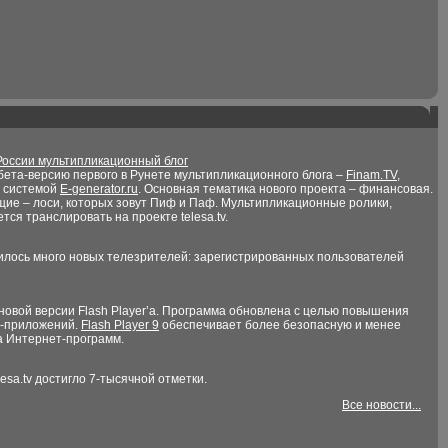
России мультипликационный блог
ета-версию первого в Рунете мультипликационного блога –
Finam.TV
,
й системой
E-generator.ru
. Основная тематика нового проекта – финансовая.
щие – лоси, которых зовут Пиф и Паф. Мультипликационные ролики,
ся транслировать на проекте telesa.tv.
вилось много новых телезрителей: зарегистрированных пользователей
новой версии Flash Player’а. Программа обновлена с целью повышения
h-приложений.
Flash Player 9
обеспечивает более безопасную и менее
а Интернет-программ.
sa.tv достигло 7-тысячной отметки.
Все новости...