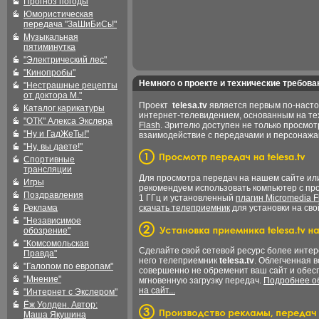
Прогноз погоды
Юмористическая
передача "ЗаШиБиСь!"
Музыкальная
пятиминутка
"Электрический лес"
"Кинопробы"
Немного о проекте и технические требова
"Нестрашные рецепты
от доктора М."
Проект
telesa.tv
является первым по-наст
Каталог карикатуры
интернет-телевидением, основанным на т
"ОТК" Алекса Экслера
Flash
. Зрителю доступен не только просмот
"Ну и ГадЖеТы!"
взаимодействие с передачами и персонаж
"Ну, вы даете!"
Спортивные
трансляции
Для просмотра передач на нашем сайте и
Игры
рекомендуем использовать компьютер с пр
Поздравления
1 ГГц и установленный
плагин Micromedia F
Реклама
скачать телеприемник
для установки на сво
"Независимое
обозрение"
"Комсомольская
Сделайте свой сетевой ресурс более интер
Правда"
него телеприемник
telesa.tv
. Облегченная 
"Галопом по европам"
совершенно не обременит ваш сайт и обес
"Мнение"
мгновенную загрузку передач.
Подробнее об
на сайт...
"Интернет с Экслером"
Ёж Уолден. Автор:
Маша Якушина