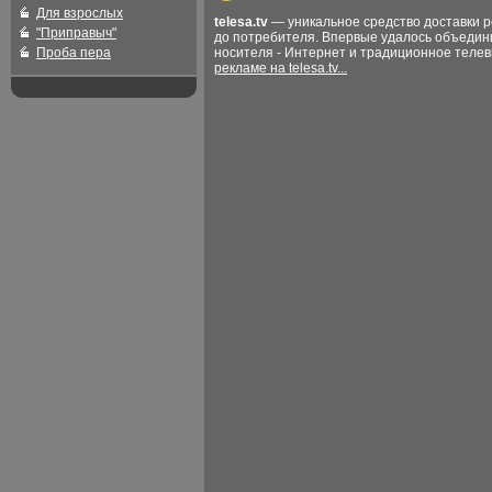
Для взрослых
telesa.tv
— уникальное средство доставки 
"Приправыч"
до потребителя. Впервые удалось объедин
Проба пера
носителя - Интернет и традиционное теле
рекламе на telesa.tv...