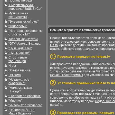
Прогноз погоды
Юмористическая
передача "ЗаШиБиСь!"
Музыкальная
пятиминутка
"Электрический лес"
"Кинопробы"
Немного о проекте и технические требова
"Нестрашные рецепты
от доктора М."
Проект
telesa.tv
является первым по-наст
Каталог карикатуры
интернет-телевидением, основанным на т
"ОТК" Алекса Экслера
Flash
. Зрителю доступен не только просмот
"Ну и ГадЖеТы!"
взаимодействие с передачами и персонаж
"Ну, вы даете!"
Спортивные
трансляции
Для просмотра передач на нашем сайте и
Игры
рекомендуем использовать компьютер с пр
Поздравления
1 ГГц и установленный
плагин Micromedia F
Реклама
скачать телеприемник
для установки на сво
"Независимое
обозрение"
"Комсомольская
Сделайте свой сетевой ресурс более интер
Правда"
него телеприемник
telesa.tv
. Облегченная 
"Галопом по европам"
совершенно не обременит ваш сайт и обес
"Мнение"
мгновенную загрузку передач.
Подробнее об
на сайт...
"Интернет с Экслером"
Ёж Уолден. Автор:
Маша Якушина