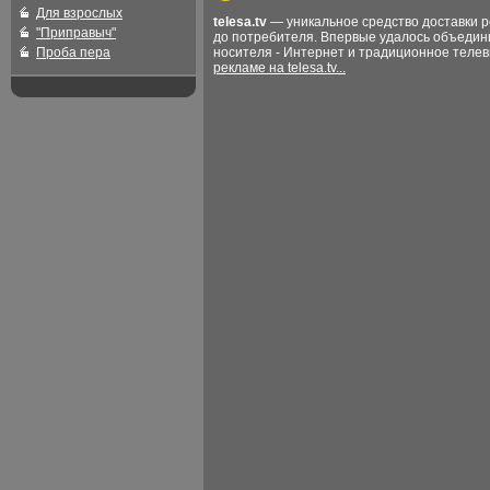
Для взрослых
telesa.tv
— уникальное средство доставки 
"Приправыч"
до потребителя. Впервые удалось объедин
Проба пера
носителя - Интернет и традиционное теле
рекламе на telesa.tv...