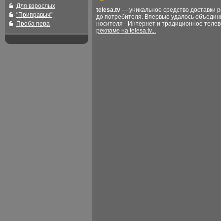
Для взрослых
telesa.tv
— уникальное средство доставки 
"Приправыч"
до потребителя. Впервые удалось объедин
Проба пера
носителя - Интернет и традиционное теле
рекламе на telesa.tv...