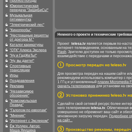
Прогноз погоды
Юмористическая
передача "ЗаШиБиСь!"
Музыкальная
пятиминутка
"Электрический лес"
"Кинопробы"
Немного о проекте и технические требова
"Нестрашные рецепты
от доктора М."
Проект
telesa.tv
является первым по-наст
Каталог карикатуры
интернет-телевидением, основанным на т
"ОТК" Алекса Экслера
Flash
. Зрителю доступен не только просмот
"Ну и ГадЖеТы!"
взаимодействие с передачами и персонаж
"Ну, вы даете!"
Спортивные
трансляции
Для просмотра передач на нашем сайте и
Игры
рекомендуем использовать компьютер с пр
Поздравления
1 ГГц и установленный
плагин Micromedia F
Реклама
скачать телеприемник
для установки на сво
"Независимое
обозрение"
"Комсомольская
Сделайте свой сетевой ресурс более интер
Правда"
него телеприемник
telesa.tv
. Облегченная 
"Галопом по европам"
совершенно не обременит ваш сайт и обес
"Мнение"
мгновенную загрузку передач.
Подробнее об
на сайт...
"Интернет с Экслером"
Ёж Уолден. Автор:
Маша Якушина