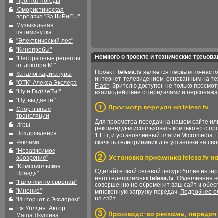
Прогноз погоды
Юмористическая
передача "ЗаШиБиСь!"
Музыкальная
пятиминутка
"Электрический лес"
"Кинопробы"
Немного о проекте и технические требова
"Нестрашные рецепты
от доктора М."
Проект
telesa.tv
является первым по-наст
Каталог карикатуры
интернет-телевидением, основанным на т
"ОТК" Алекса Экслера
Flash
. Зрителю доступен не только просмот
"Ну и ГадЖеТы!"
взаимодействие с передачами и персонаж
"Ну, вы даете!"
Спортивные
трансляции
Для просмотра передач на нашем сайте и
Игры
рекомендуем использовать компьютер с пр
Поздравления
1 ГГц и установленный
плагин Micromedia F
Реклама
скачать телеприемник
для установки на сво
"Независимое
обозрение"
"Комсомольская
Сделайте свой сетевой ресурс более интер
Правда"
него телеприемник
telesa.tv
. Облегченная 
"Галопом по европам"
совершенно не обременит ваш сайт и обес
"Мнение"
мгновенную загрузку передач.
Подробнее об
на сайт...
"Интернет с Экслером"
Ёж Уолден. Автор:
Маша Якушина