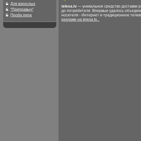
Для взрослых
telesa.tv
— уникальное средство доставки 
"Приправыч"
до потребителя. Впервые удалось объедин
Проба пера
носителя - Интернет и традиционное теле
рекламе на telesa.tv...