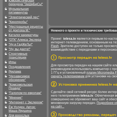
Юмористическая
передача "ЗаШиБиСь!"
Музыкальная
пятиминутка
"Электрический лес"
"Кинопробы"
"Нестрашные рецепты
от доктора М."
Немного о проекте и технические требова
Каталог карикатуры
Проект
telesa.tv
является первым по-наст
"ОТК" Алекса Экслера
интернет-телевидением, основанным на т
"Ну и ГадЖеТы!"
Flash
. Зрителю доступен не только просмот
"Ну, вы даете!"
взаимодействие с передачами и персонаж
Спортивные
трансляции
Игры
Для просмотра передач на нашем сайте и
Поздравления
рекомендуем использовать компьютер с пр
Реклама
1 ГГц и установленный
плагин Micromedia F
"Независимое
скачать телеприемник
для установки на сво
обозрение"
"Комсомольская
Правда"
Сделайте свой сетевой ресурс более интер
"Галопом по европам"
него телеприемник
telesa.tv
. Облегченная 
"Мнение"
совершенно не обременит ваш сайт и обес
"Интернет с Экслером"
мгновенную загрузку передач.
Подробнее об
на сайт...
Ёж Уолден. Автор:
Маша Якушина
Для взрослых