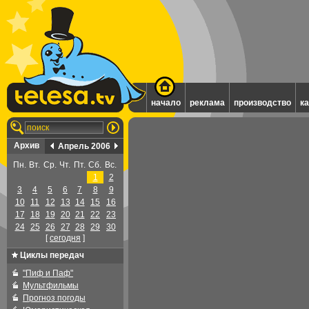
начало
реклама
производство
к
Архив
Апрель 2006
Пн.
Вт.
Ср.
Чт.
Пт.
Сб.
Вс.
1
2
3
4
5
6
7
8
9
10
11
12
13
14
15
16
17
18
19
20
21
22
23
24
25
26
27
28
29
30
[
cегодня
]
Циклы передач
"Пиф и Паф"
Мультфильмы
Прогноз погоды