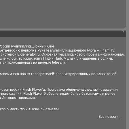
России мультипликационный блог
ета-версию первого в Рунете мультипликационного блога –
Finam.TV
,
й системой
E-generator.ru
. Основная тематика нового проекта – финансовая.
щие – лоси, которых зовут Пиф и Паф. Мультипликационные ролики,
ся транслировать на проекте telesa.tv.
вилось много новых телезрителей: зарегистрированных пользователей
новой версии Flash Player’а. Программа обновлена с целью повышения
h-приложений.
Flash Player 9
обеспечивает более безопасную и менее
а Интернет-программ.
sa.tv достигло 7-тысячной отметки.
Все новости...