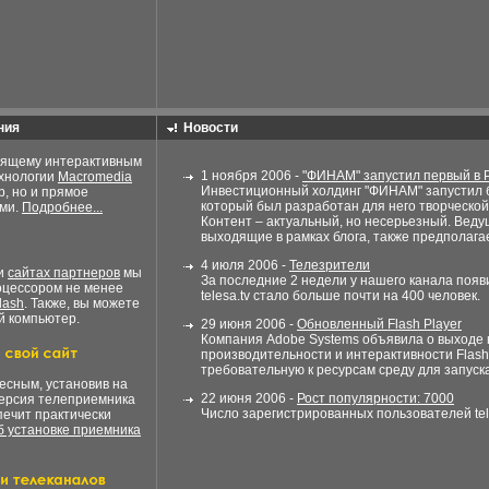
ния
Новости
оящему интерактивным
1 ноября 2006 -
"ФИНАМ" запустил первый в 
ехнологии
Macromedia
Инвестиционный холдинг "ФИНАМ" запустил б
р, но и прямое
который был разработан для него творческо
ами.
Подробнее...
Контент – актуальный, но несерьезный. Веду
выходящие в рамках блога, также предполагает
4 июля 2006 -
Телезрители
ли
сайтах партнеров
мы
За последние 2 недели у нашего канала поя
оцессором не менее
telesa.tv стало больше почти на 400 человек.
lash
. Также, вы можете
й компьютер.
29 июня 2006 -
Обновленный Flash Player
Компания Adobe Systems объявила о выходе 
производительности и интерактивности Flas
требовательную к ресурсам среду для запуск
есным, установив на
22 июня 2006 -
Рост популярности: 7000
версия телеприемника
Число зарегистрированных пользователей tele
печит практически
 установке приемника