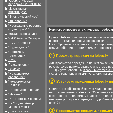
Юмористическая
передача "ЗаШиБиСь!"
Музыкальная
пятиминутка
"Электрический лес"
"Кинопробы"
"Нестрашные рецепты
от доктора М."
Немного о проекте и технические требова
Каталог карикатуры
Проект
telesa.tv
является первым по-наст
"ОТК" Алекса Экслера
интернет-телевидением, основанным на т
"Ну и ГадЖеТы!"
Flash
. Зрителю доступен не только просмот
"Ну, вы даете!"
взаимодействие с передачами и персонаж
Спортивные
трансляции
Игры
Для просмотра передач на нашем сайте и
Поздравления
рекомендуем использовать компьютер с пр
Реклама
1 ГГц и установленный
плагин Micromedia F
"Независимое
скачать телеприемник
для установки на сво
обозрение"
"Комсомольская
Правда"
Сделайте свой сетевой ресурс более интер
"Галопом по европам"
него телеприемник
telesa.tv
. Облегченная 
"Мнение"
совершенно не обременит ваш сайт и обес
"Интернет с Экслером"
мгновенную загрузку передач.
Подробнее об
на сайт...
Ёж Уолден. Автор:
Маша Якушина
Для взрослых