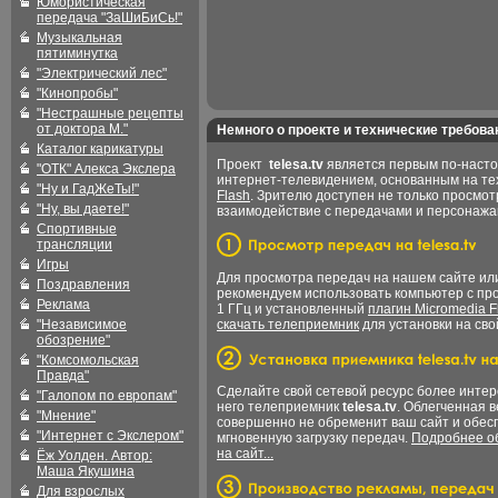
Юмористическая
передача "ЗаШиБиСь!"
Музыкальная
пятиминутка
"Электрический лес"
"Кинопробы"
"Нестрашные рецепты
от доктора М."
Немного о проекте и технические требова
Каталог карикатуры
Проект
telesa.tv
является первым по-наст
"ОТК" Алекса Экслера
интернет-телевидением, основанным на т
"Ну и ГадЖеТы!"
Flash
. Зрителю доступен не только просмот
"Ну, вы даете!"
взаимодействие с передачами и персонаж
Спортивные
трансляции
Игры
Для просмотра передач на нашем сайте и
Поздравления
рекомендуем использовать компьютер с пр
Реклама
1 ГГц и установленный
плагин Micromedia F
"Независимое
скачать телеприемник
для установки на сво
обозрение"
"Комсомольская
Правда"
Сделайте свой сетевой ресурс более интер
"Галопом по европам"
него телеприемник
telesa.tv
. Облегченная 
"Мнение"
совершенно не обременит ваш сайт и обес
"Интернет с Экслером"
мгновенную загрузку передач.
Подробнее об
на сайт...
Ёж Уолден. Автор:
Маша Якушина
Для взрослых