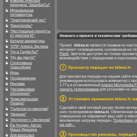
Юмористическая
передача "ЗаШиБиСь!"
Музыкальная
пятиминутка
"Электрический лес"
"Кинопробы"
"Нестрашные рецепты
от доктора М."
Немного о проекте и технические требова
Каталог карикатуры
Проект
telesa.tv
является первым по-наст
"ОТК" Алекса Экслера
интернет-телевидением, основанным на т
"Ну и ГадЖеТы!"
Flash
. Зрителю доступен не только просмот
"Ну, вы даете!"
взаимодействие с передачами и персонаж
Спортивные
трансляции
Игры
Для просмотра передач на нашем сайте и
Поздравления
рекомендуем использовать компьютер с пр
Реклама
1 ГГц и установленный
плагин Micromedia F
"Независимое
скачать телеприемник
для установки на сво
обозрение"
"Комсомольская
Правда"
Сделайте свой сетевой ресурс более интер
"Галопом по европам"
него телеприемник
telesa.tv
. Облегченная 
"Мнение"
совершенно не обременит ваш сайт и обес
"Интернет с Экслером"
мгновенную загрузку передач.
Подробнее об
на сайт...
Ёж Уолден. Автор:
Маша Якушина
Для взрослых