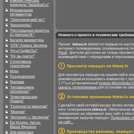
Юмористическая
передача "ЗаШиБиСь!"
Музыкальная
пятиминутка
"Электрический лес"
"Кинопробы"
"Нестрашные рецепты
от доктора М."
Немного о проекте и технические требова
Каталог карикатуры
Проект
telesa.tv
является первым по-наст
"ОТК" Алекса Экслера
интернет-телевидением, основанным на т
"Ну и ГадЖеТы!"
Flash
. Зрителю доступен не только просмот
"Ну, вы даете!"
взаимодействие с передачами и персонаж
Спортивные
трансляции
Игры
Для просмотра передач на нашем сайте и
Поздравления
рекомендуем использовать компьютер с пр
Реклама
1 ГГц и установленный
плагин Micromedia F
"Независимое
скачать телеприемник
для установки на сво
обозрение"
"Комсомольская
Правда"
Сделайте свой сетевой ресурс более интер
"Галопом по европам"
него телеприемник
telesa.tv
. Облегченная 
"Мнение"
совершенно не обременит ваш сайт и обес
"Интернет с Экслером"
мгновенную загрузку передач.
Подробнее об
на сайт...
Ёж Уолден. Автор:
Маша Якушина
Для взрослых