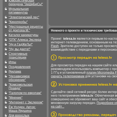
Юмористическая
передача "ЗаШиБиСь!"
Музыкальная
пятиминутка
"Электрический лес"
"Кинопробы"
"Нестрашные рецепты
от доктора М."
Немного о проекте и технические требова
Каталог карикатуры
Проект
telesa.tv
является первым по-наст
"ОТК" Алекса Экслера
интернет-телевидением, основанным на т
"Ну и ГадЖеТы!"
Flash
. Зрителю доступен не только просмот
"Ну, вы даете!"
взаимодействие с передачами и персонаж
Спортивные
трансляции
Игры
Для просмотра передач на нашем сайте и
Поздравления
рекомендуем использовать компьютер с пр
Реклама
1 ГГц и установленный
плагин Micromedia F
"Независимое
скачать телеприемник
для установки на сво
обозрение"
"Комсомольская
Правда"
Сделайте свой сетевой ресурс более интер
"Галопом по европам"
него телеприемник
telesa.tv
. Облегченная 
"Мнение"
совершенно не обременит ваш сайт и обес
"Интернет с Экслером"
мгновенную загрузку передач.
Подробнее об
на сайт...
Ёж Уолден. Автор:
Маша Якушина
Для взрослых