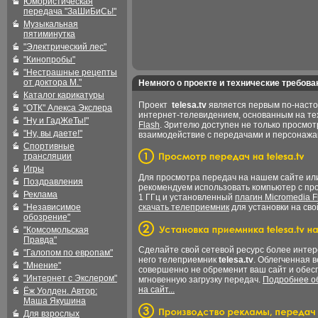
Юмористическая
передача "ЗаШиБиСь!"
Музыкальная
пятиминутка
"Электрический лес"
"Кинопробы"
"Нестрашные рецепты
от доктора М."
Немного о проекте и технические требова
Каталог карикатуры
Проект
telesa.tv
является первым по-наст
"ОТК" Алекса Экслера
интернет-телевидением, основанным на т
"Ну и ГадЖеТы!"
Flash
. Зрителю доступен не только просмот
"Ну, вы даете!"
взаимодействие с передачами и персонаж
Спортивные
трансляции
Игры
Для просмотра передач на нашем сайте и
Поздравления
рекомендуем использовать компьютер с пр
Реклама
1 ГГц и установленный
плагин Micromedia F
"Независимое
скачать телеприемник
для установки на сво
обозрение"
"Комсомольская
Правда"
Сделайте свой сетевой ресурс более интер
"Галопом по европам"
него телеприемник
telesa.tv
. Облегченная 
"Мнение"
совершенно не обременит ваш сайт и обес
"Интернет с Экслером"
мгновенную загрузку передач.
Подробнее об
на сайт...
Ёж Уолден. Автор:
Маша Якушина
Для взрослых