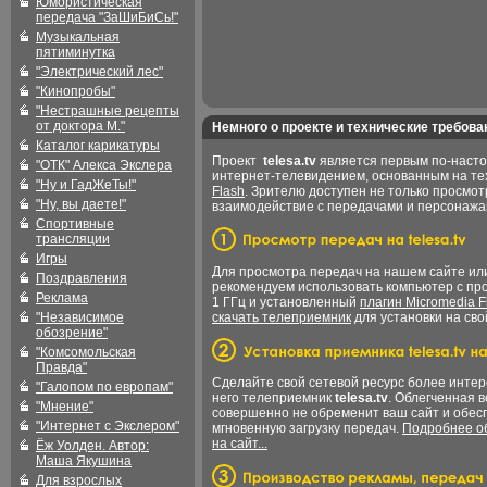
Юмористическая
передача "ЗаШиБиСь!"
Музыкальная
пятиминутка
"Электрический лес"
"Кинопробы"
"Нестрашные рецепты
от доктора М."
Немного о проекте и технические требова
Каталог карикатуры
Проект
telesa.tv
является первым по-наст
"ОТК" Алекса Экслера
интернет-телевидением, основанным на т
"Ну и ГадЖеТы!"
Flash
. Зрителю доступен не только просмот
"Ну, вы даете!"
взаимодействие с передачами и персонаж
Спортивные
трансляции
Игры
Для просмотра передач на нашем сайте и
Поздравления
рекомендуем использовать компьютер с пр
Реклама
1 ГГц и установленный
плагин Micromedia F
"Независимое
скачать телеприемник
для установки на сво
обозрение"
"Комсомольская
Правда"
Сделайте свой сетевой ресурс более интер
"Галопом по европам"
него телеприемник
telesa.tv
. Облегченная 
"Мнение"
совершенно не обременит ваш сайт и обес
"Интернет с Экслером"
мгновенную загрузку передач.
Подробнее об
на сайт...
Ёж Уолден. Автор:
Маша Якушина
Для взрослых