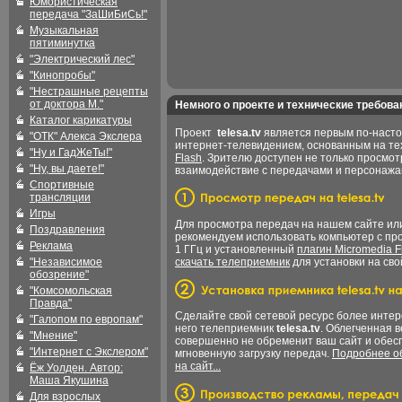
Юмористическая
передача "ЗаШиБиСь!"
Музыкальная
пятиминутка
"Электрический лес"
"Кинопробы"
"Нестрашные рецепты
от доктора М."
Немного о проекте и технические требова
Каталог карикатуры
Проект
telesa.tv
является первым по-наст
"ОТК" Алекса Экслера
интернет-телевидением, основанным на т
"Ну и ГадЖеТы!"
Flash
. Зрителю доступен не только просмот
"Ну, вы даете!"
взаимодействие с передачами и персонаж
Спортивные
трансляции
Игры
Для просмотра передач на нашем сайте и
Поздравления
рекомендуем использовать компьютер с пр
Реклама
1 ГГц и установленный
плагин Micromedia F
"Независимое
скачать телеприемник
для установки на сво
обозрение"
"Комсомольская
Правда"
Сделайте свой сетевой ресурс более интер
"Галопом по европам"
него телеприемник
telesa.tv
. Облегченная 
"Мнение"
совершенно не обременит ваш сайт и обес
"Интернет с Экслером"
мгновенную загрузку передач.
Подробнее об
на сайт...
Ёж Уолден. Автор:
Маша Якушина
Для взрослых