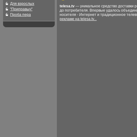
Для взрослых
telesa.tv
— уникальное средство доставки 
"Приправыч"
до потребителя. Впервые удалось объедин
Проба пера
носителя - Интернет и традиционное теле
рекламе на telesa.tv...