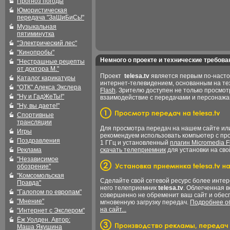
Прогноз погоды
Юмористическая
передача "ЗаШиБиСь!"
Музыкальная
пятиминутка
"Электрический лес"
"Кинопробы"
Немного о проекте и технические требова
"Нестрашные рецепты
от доктора М."
Проект
telesa.tv
является первым по-наст
Каталог карикатуры
интернет-телевидением, основанным на т
"ОТК" Алекса Экслера
Flash
. Зрителю доступен не только просмот
"Ну и ГадЖеТы!"
взаимодействие с передачами и персонаж
"Ну, вы даете!"
Спортивные
трансляции
Для просмотра передач на нашем сайте и
Игры
рекомендуем использовать компьютер с пр
Поздравления
1 ГГц и установленный
плагин Micromedia F
Реклама
скачать телеприемник
для установки на сво
"Независимое
обозрение"
"Комсомольская
Сделайте свой сетевой ресурс более интер
Правда"
него телеприемник
telesa.tv
. Облегченная 
"Галопом по европам"
совершенно не обременит ваш сайт и обес
"Мнение"
мгновенную загрузку передач.
Подробнее об
на сайт...
"Интернет с Экслером"
Ёж Уолден. Автор:
Маша Якушина