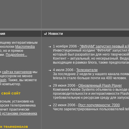
ния
Новости
оящему интерактивным
1 ноября 2006 -
"ФИНАМ" запустил первый в 
ехнологии
Macromedia
Инвестиционный холдинг "ФИНАМ" запустил б
р, но и прямое
который был разработан для него творческо
ами.
Подробнее...
Контент – актуальный, но несерьезный. Веду
выходящие в рамках блога, также предполагает
4 июля 2006 -
Телезрители
ли
сайтах партнеров
мы
За последние 2 недели у нашего канала поя
оцессором не менее
telesa.tv стало больше почти на 400 человек.
lash
. Также, вы можете
й компьютер.
29 июня 2006 -
Обновленный Flash Player
Компания Adobe Systems объявила о выходе 
производительности и интерактивности Flas
требовательную к ресурсам среду для запуск
есным, установив на
22 июня 2006 -
Рост популярности: 7000
версия телеприемника
Число зарегистрированных пользователей tele
печит практически
 установке приемника