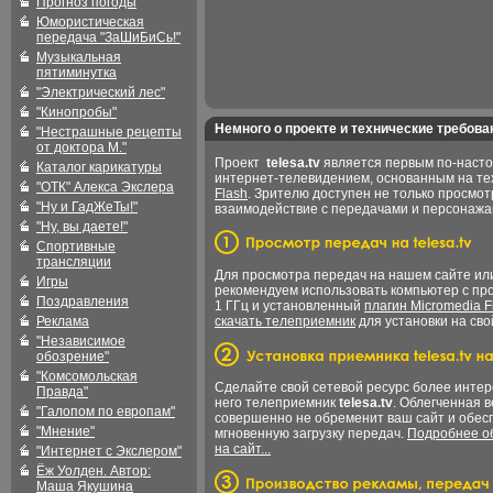
Прогноз погоды
Юмористическая
передача "ЗаШиБиСь!"
Музыкальная
пятиминутка
"Электрический лес"
"Кинопробы"
Немного о проекте и технические требова
"Нестрашные рецепты
от доктора М."
Проект
telesa.tv
является первым по-наст
Каталог карикатуры
интернет-телевидением, основанным на т
"ОТК" Алекса Экслера
Flash
. Зрителю доступен не только просмот
"Ну и ГадЖеТы!"
взаимодействие с передачами и персонаж
"Ну, вы даете!"
Спортивные
трансляции
Для просмотра передач на нашем сайте и
Игры
рекомендуем использовать компьютер с пр
Поздравления
1 ГГц и установленный
плагин Micromedia F
Реклама
скачать телеприемник
для установки на сво
"Независимое
обозрение"
"Комсомольская
Сделайте свой сетевой ресурс более интер
Правда"
него телеприемник
telesa.tv
. Облегченная 
"Галопом по европам"
совершенно не обременит ваш сайт и обес
"Мнение"
мгновенную загрузку передач.
Подробнее об
на сайт...
"Интернет с Экслером"
Ёж Уолден. Автор:
Маша Якушина