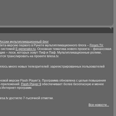
России мультипликационный блог
ета-версию первого в Рунете мультипликационного блога –
Finam.TV
,
й системой
E-generator.ru
. Основная тематика нового проекта – финансовая.
щие – лоси, которых зовут Пиф и Паф. Мультипликационные ролики,
ся транслировать на проекте telesa.tv.
вилось много новых телезрителей: зарегистрированных пользователей
новой версии Flash Player’а. Программа обновлена с целью повышения
h-приложений.
Flash Player 9
обеспечивает более безопасную и менее
а Интернет-программ.
sa.tv достигло 7-тысячной отметки.
Все новости...