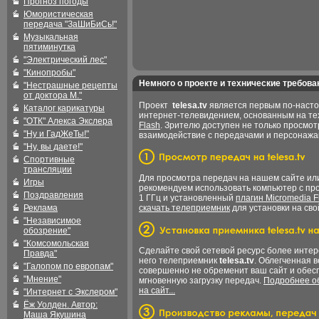
Прогноз погоды
Юмористическая
передача "ЗаШиБиСь!"
Музыкальная
пятиминутка
"Электрический лес"
"Кинопробы"
Немного о проекте и технические требова
"Нестрашные рецепты
от доктора М."
Проект
telesa.tv
является первым по-наст
Каталог карикатуры
интернет-телевидением, основанным на т
"ОТК" Алекса Экслера
Flash
. Зрителю доступен не только просмот
"Ну и ГадЖеТы!"
взаимодействие с передачами и персонаж
"Ну, вы даете!"
Спортивные
трансляции
Для просмотра передач на нашем сайте и
Игры
рекомендуем использовать компьютер с пр
Поздравления
1 ГГц и установленный
плагин Micromedia F
Реклама
скачать телеприемник
для установки на сво
"Независимое
обозрение"
"Комсомольская
Сделайте свой сетевой ресурс более интер
Правда"
него телеприемник
telesa.tv
. Облегченная 
"Галопом по европам"
совершенно не обременит ваш сайт и обес
"Мнение"
мгновенную загрузку передач.
Подробнее об
на сайт...
"Интернет с Экслером"
Ёж Уолден. Автор:
Маша Якушина