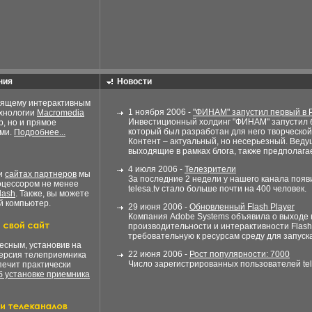
ния
Новости
оящему интерактивным
1 ноября 2006 -
"ФИНАМ" запустил первый в 
ехнологии
Macromedia
Инвестиционный холдинг "ФИНАМ" запустил б
р, но и прямое
который был разработан для него творческо
ами.
Подробнее...
Контент – актуальный, но несерьезный. Веду
выходящие в рамках блога, также предполагает
4 июля 2006 -
Телезрители
ли
сайтах партнеров
мы
За последние 2 недели у нашего канала поя
оцессором не менее
telesa.tv стало больше почти на 400 человек.
lash
. Также, вы можете
й компьютер.
29 июня 2006 -
Обновленный Flash Player
Компания Adobe Systems объявила о выходе 
производительности и интерактивности Flas
требовательную к ресурсам среду для запуск
есным, установив на
22 июня 2006 -
Рост популярности: 7000
версия телеприемника
Число зарегистрированных пользователей tele
печит практически
 установке приемника