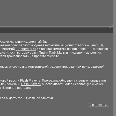
России мультипликационный блог
ета-версию первого в Рунете мультипликационного блога –
Finam.TV
,
й системой
E-generator.ru
. Основная тематика нового проекта – финансовая.
щие – лоси, которых зовут Пиф и Паф. Мультипликационные ролики,
ся транслировать на проекте telesa.tv.
вилось много новых телезрителей: зарегистрированных пользователей
новой версии Flash Player’а. Программа обновлена с целью повышения
h-приложений.
Flash Player 9
обеспечивает более безопасную и менее
а Интернет-программ.
sa.tv достигло 7-тысячной отметки.
Все новости...