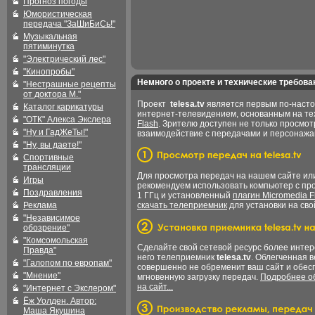
Прогноз погоды
Юмористическая
передача "ЗаШиБиСь!"
Музыкальная
пятиминутка
"Электрический лес"
"Кинопробы"
Немного о проекте и технические требова
"Нестрашные рецепты
от доктора М."
Проект
telesa.tv
является первым по-наст
Каталог карикатуры
интернет-телевидением, основанным на т
"ОТК" Алекса Экслера
Flash
. Зрителю доступен не только просмот
"Ну и ГадЖеТы!"
взаимодействие с передачами и персонаж
"Ну, вы даете!"
Спортивные
трансляции
Для просмотра передач на нашем сайте и
Игры
рекомендуем использовать компьютер с пр
Поздравления
1 ГГц и установленный
плагин Micromedia F
Реклама
скачать телеприемник
для установки на сво
"Независимое
обозрение"
"Комсомольская
Сделайте свой сетевой ресурс более интер
Правда"
него телеприемник
telesa.tv
. Облегченная 
"Галопом по европам"
совершенно не обременит ваш сайт и обес
"Мнение"
мгновенную загрузку передач.
Подробнее об
на сайт...
"Интернет с Экслером"
Ёж Уолден. Автор:
Маша Якушина