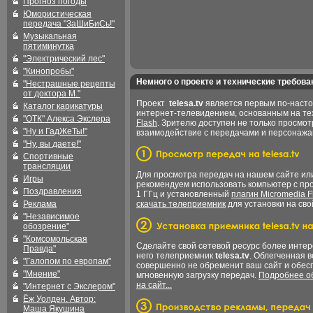
Прогноз погоды
Юмористическая
передача "ЗаШиБиСь!"
Музыкальная
пятиминутка
"Электрический лес"
"Кинопробы"
Немного о проекте и технические требова
"Нестрашные рецепты
от доктора М."
Проект
telesa.tv
является первым по-наст
Каталог карикатуры
интернет-телевидением, основанным на т
"ОТК" Алекса Экслера
Flash
. Зрителю доступен не только просмот
"Ну и ГадЖеТы!"
взаимодействие с передачами и персонаж
"Ну, вы даете!"
Спортивные
трансляции
Для просмотра передач на нашем сайте и
Игры
рекомендуем использовать компьютер с пр
Поздравления
1 ГГц и установленный
плагин Micromedia F
Реклама
скачать телеприемник
для установки на сво
"Независимое
обозрение"
"Комсомольская
Сделайте свой сетевой ресурс более интер
Правда"
него телеприемник
telesa.tv
. Облегченная 
"Галопом по европам"
совершенно не обременит ваш сайт и обес
"Мнение"
мгновенную загрузку передач.
Подробнее об
на сайт...
"Интернет с Экслером"
Ёж Уолден. Автор:
Маша Якушина