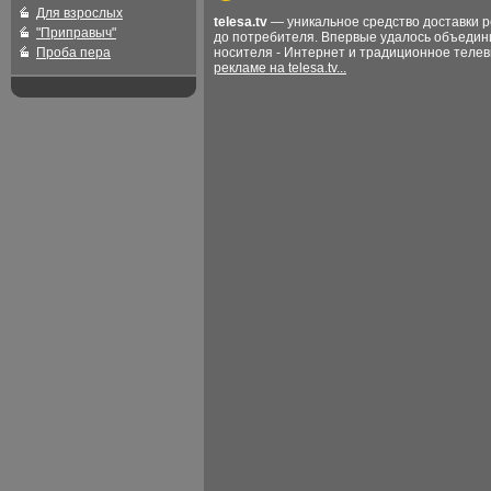
Для взрослых
telesa.tv
— уникальное средство доставки 
"Приправыч"
до потребителя. Впервые удалось объедин
Проба пера
носителя - Интернет и традиционное теле
рекламе на telesa.tv...