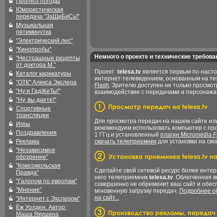
Прогноз погоды
Юмористическая
передача "ЗаШиБиСь!"
Музыкальная
пятиминутка
"Электрический лес"
"Кинопробы"
Немного о проекте и технические требова
"Нестрашные рецепты
от доктора М."
Проект
telesa.tv
является первым по-наст
Каталог карикатуры
интернет-телевидением, основанным на т
"ОТК" Алекса Экслера
Flash
. Зрителю доступен не только просмот
"Ну и ГадЖеТы!"
взаимодействие с передачами и персонаж
"Ну, вы даете!"
Спортивные
трансляции
Для просмотра передач на нашем сайте и
Игры
рекомендуем использовать компьютер с пр
Поздравления
1 ГГц и установленный
плагин Micromedia F
Реклама
скачать телеприемник
для установки на сво
"Независимое
обозрение"
"Комсомольская
Сделайте свой сетевой ресурс более интер
Правда"
него телеприемник
telesa.tv
. Облегченная 
"Галопом по европам"
совершенно не обременит ваш сайт и обес
"Мнение"
мгновенную загрузку передач.
Подробнее об
на сайт...
"Интернет с Экслером"
Ёж Уолден. Автор:
Маша Якушина