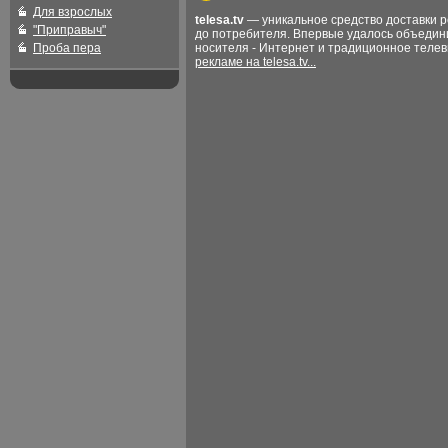
Для взрослых
telesa.tv
— уникальное средство доставки 
"Приправыч"
до потребителя. Впервые удалось объедин
Проба пера
носителя - Интернет и традиционное теле
рекламе на telesa.tv...