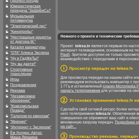
Прогноз погоды
Юмористическая
передача "ЗаШиБиСь!"
Музыкальная
пятиминутка
"Электрический лес"
"Кинопробы"
Немного о проекте и технические требова
"Нестрашные рецепты
от доктора М."
Проект
telesa.tv
является первым по-наст
Каталог карикатуры
интернет-телевидением, основанным на т
"ОТК" Алекса Экслера
Flash
. Зрителю доступен не только просмот
"Ну и ГадЖеТы!"
взаимодействие с передачами и персонаж
"Ну, вы даете!"
Спортивные
трансляции
Для просмотра передач на нашем сайте и
Игры
рекомендуем использовать компьютер с пр
Поздравления
1 ГГц и установленный
плагин Micromedia F
Реклама
скачать телеприемник
для установки на сво
"Независимое
обозрение"
"Комсомольская
Сделайте свой сетевой ресурс более интер
Правда"
него телеприемник
telesa.tv
. Облегченная 
"Галопом по европам"
совершенно не обременит ваш сайт и обес
"Мнение"
мгновенную загрузку передач.
Подробнее об
на сайт...
"Интернет с Экслером"
Ёж Уолден. Автор:
Маша Якушина