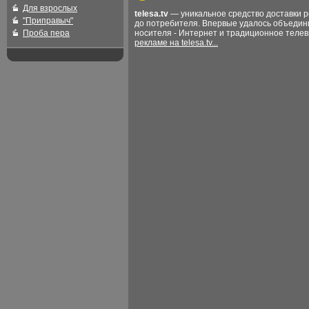
Для взрослых
telesa.tv
— уникальное средство доставки 
"Приправыч"
до потребителя. Впервые удалось объедин
Проба пера
носителя - Интернет и традиционное теле
рекламе на telesa.tv...