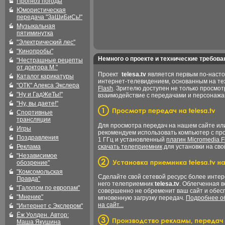
Прогноз погоды
Юмористическая
передача "ЗаШиБиСь!"
Музыкальная
пятиминутка
"Электрический лес"
"Кинопробы"
Немного о проекте и технические требова
"Нестрашные рецепты
от доктора М."
Проект
telesa.tv
является первым по-наст
Каталог карикатуры
интернет-телевидением, основанным на т
"ОТК" Алекса Экслера
Flash
. Зрителю доступен не только просмот
"Ну и ГадЖеТы!"
взаимодействие с передачами и персонаж
"Ну, вы даете!"
Спортивные
трансляции
Для просмотра передач на нашем сайте и
Игры
рекомендуем использовать компьютер с пр
Поздравления
1 ГГц и установленный
плагин Micromedia F
Реклама
скачать телеприемник
для установки на сво
"Независимое
обозрение"
"Комсомольская
Сделайте свой сетевой ресурс более интер
Правда"
него телеприемник
telesa.tv
. Облегченная 
"Галопом по европам"
совершенно не обременит ваш сайт и обес
"Мнение"
мгновенную загрузку передач.
Подробнее об
на сайт...
"Интернет с Экслером"
Ёж Уолден. Автор:
Маша Якушина