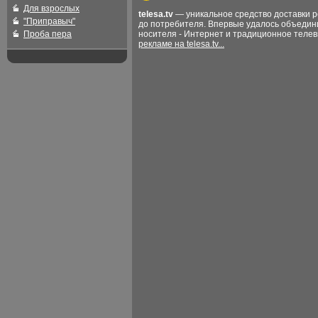
Для взрослых
telesa.tv
— уникальное средство доставки 
"Приправыч"
до потребителя. Впервые удалось объедин
Проба пера
носителя - Интернет и традиционное теле
рекламе на telesa.tv...