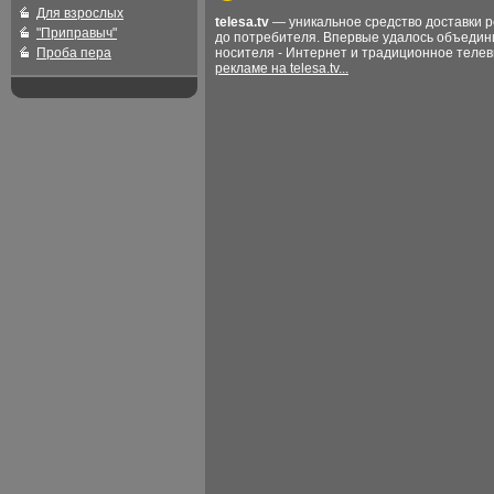
Для взрослых
telesa.tv
— уникальное средство доставки 
"Приправыч"
до потребителя. Впервые удалось объедин
Проба пера
носителя - Интернет и традиционное теле
рекламе на telesa.tv...