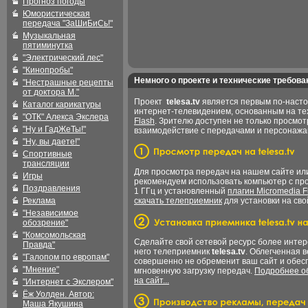
Прогноз погоды
Юмористическая
передача "ЗаШиБиСь!"
Музыкальная
пятиминутка
"Электрический лес"
"Кинопробы"
Немного о проекте и технические требова
"Нестрашные рецепты
от доктора М."
Проект
telesa.tv
является первым по-наст
Каталог карикатуры
интернет-телевидением, основанным на т
"ОТК" Алекса Экслера
Flash
. Зрителю доступен не только просмот
"Ну и ГадЖеТы!"
взаимодействие с передачами и персонаж
"Ну, вы даете!"
Спортивные
трансляции
Для просмотра передач на нашем сайте и
Игры
рекомендуем использовать компьютер с пр
Поздравления
1 ГГц и установленный
плагин Micromedia F
Реклама
скачать телеприемник
для установки на сво
"Независимое
обозрение"
"Комсомольская
Сделайте свой сетевой ресурс более интер
Правда"
него телеприемник
telesa.tv
. Облегченная 
"Галопом по европам"
совершенно не обременит ваш сайт и обес
"Мнение"
мгновенную загрузку передач.
Подробнее об
на сайт...
"Интернет с Экслером"
Ёж Уолден. Автор:
Маша Якушина