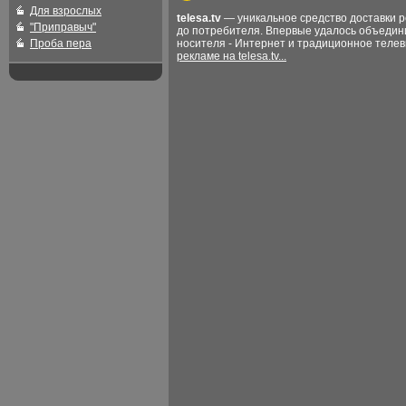
Для взрослых
telesa.tv
— уникальное средство доставки 
"Приправыч"
до потребителя. Впервые удалось объедин
Проба пера
носителя - Интернет и традиционное теле
рекламе на telesa.tv...