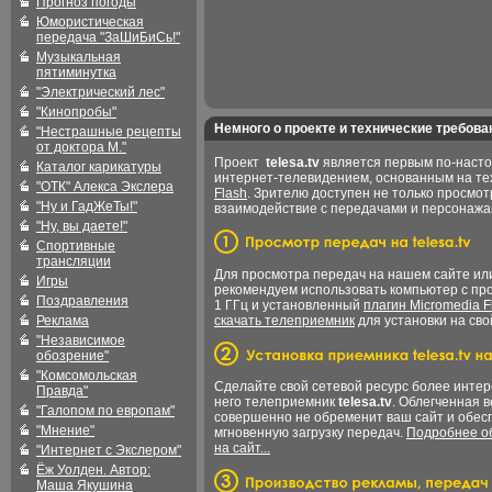
Прогноз погоды
Юмористическая
передача "ЗаШиБиСь!"
Музыкальная
пятиминутка
"Электрический лес"
"Кинопробы"
Немного о проекте и технические требова
"Нестрашные рецепты
от доктора М."
Проект
telesa.tv
является первым по-наст
Каталог карикатуры
интернет-телевидением, основанным на т
"ОТК" Алекса Экслера
Flash
. Зрителю доступен не только просмот
"Ну и ГадЖеТы!"
взаимодействие с передачами и персонаж
"Ну, вы даете!"
Спортивные
трансляции
Для просмотра передач на нашем сайте и
Игры
рекомендуем использовать компьютер с пр
Поздравления
1 ГГц и установленный
плагин Micromedia F
Реклама
скачать телеприемник
для установки на сво
"Независимое
обозрение"
"Комсомольская
Сделайте свой сетевой ресурс более интер
Правда"
него телеприемник
telesa.tv
. Облегченная 
"Галопом по европам"
совершенно не обременит ваш сайт и обес
"Мнение"
мгновенную загрузку передач.
Подробнее об
на сайт...
"Интернет с Экслером"
Ёж Уолден. Автор:
Маша Якушина