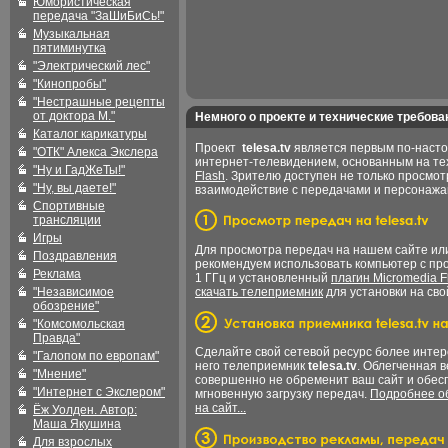
Юмористическая
передача "ЗаШиБиСь!"
Музыкальная
пятиминутка
"Электрический лес"
"Кинопробы"
"Нестрашные рецепты
от доктора М."
Немного о проекте и технические требова
Каталог карикатуры
Проект
telesa.tv
является первым по-наст
"ОТК" Алекса Экслера
интернет-телевидением, основанным на т
"Ну и ГадЖеТы!"
Flash
. Зрителю доступен не только просмот
"Ну, вы даете!"
взаимодействие с передачами и персонаж
Спортивные
трансляции
Игры
Для просмотра передач на нашем сайте и
Поздравления
рекомендуем использовать компьютер с пр
Реклама
1 ГГц и установленный
плагин Micromedia F
"Независимое
скачать телеприемник
для установки на сво
обозрение"
"Комсомольская
Правда"
Сделайте свой сетевой ресурс более интер
"Галопом по европам"
него телеприемник
telesa.tv
. Облегченная 
"Мнение"
совершенно не обременит ваш сайт и обес
"Интернет с Экслером"
мгновенную загрузку передач.
Подробнее об
на сайт...
Ёж Уолден. Автор:
Маша Якушина
Для взрослых