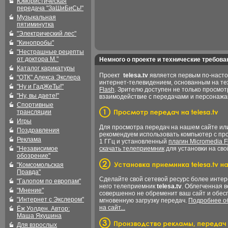
Юмористическая
передача "ЗаШиБиСь!"
Музыкальная
пятиминутка
"Электрический лес"
"Кинопробы"
"Нестрашные рецепты
от доктора М."
Немного о проекте и технические требова
Каталог карикатуры
Проект
telesa.tv
является первым по-наст
"ОТК" Алекса Экслера
интернет-телевидением, основанным на т
"Ну и ГадЖеТы!"
Flash
. Зрителю доступен не только просмот
"Ну, вы даете!"
взаимодействие с передачами и персонаж
Спортивные
трансляции
Игры
Для просмотра передач на нашем сайте и
Поздравления
рекомендуем использовать компьютер с пр
Реклама
1 ГГц и установленный
плагин Micromedia F
"Независимое
скачать телеприемник
для установки на сво
обозрение"
"Комсомольская
Правда"
Сделайте свой сетевой ресурс более интер
"Галопом по европам"
него телеприемник
telesa.tv
. Облегченная 
"Мнение"
совершенно не обременит ваш сайт и обес
"Интернет с Экслером"
мгновенную загрузку передач.
Подробнее об
на сайт...
Ёж Уолден. Автор:
Маша Якушина
Для взрослых