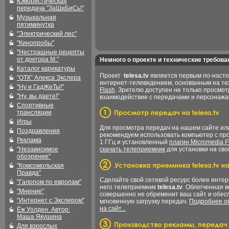
Юмористическая
передача "ЗаШиБиСь!"
Музыкальная
пятиминутка
"Электрический лес"
"Кинопробы"
"Нестрашные рецепты
от доктора М."
Немного о проекте и технические требова
Каталог карикатуры
Проект
telesa.tv
является первым по-наст
"ОТК" Алекса Экслера
интернет-телевидением, основанным на т
"Ну и ГадЖеТы!"
Flash
. Зрителю доступен не только просмот
"Ну, вы даете!"
взаимодействие с передачами и персонаж
Спортивные
трансляции
Игры
Для просмотра передач на нашем сайте и
Поздравления
рекомендуем использовать компьютер с пр
Реклама
1 ГГц и установленный
плагин Micromedia F
"Независимое
скачать телеприемник
для установки на сво
обозрение"
"Комсомольская
Правда"
Сделайте свой сетевой ресурс более интер
"Галопом по европам"
него телеприемник
telesa.tv
. Облегченная 
"Мнение"
совершенно не обременит ваш сайт и обес
"Интернет с Экслером"
мгновенную загрузку передач.
Подробнее об
на сайт...
Ёж Уолден. Автор:
Маша Якушина
Для взрослых