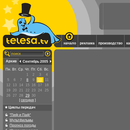
начало
реклама
производство
к
Архив
Сентябрь 2005
Пн.
Вт.
Ср.
Чт.
Пт.
Сб.
Вс.
1
2
3
4
5
6
7
8
9
10
11
12
13
14
15
16
17
18
19
20
21
22
23
24
25
26
27
28
29
30
[
cегодня
]
Циклы передач
"Пиф и Паф"
Мультфильмы
Прогноз погоды